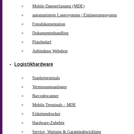
Mobile Datenerfassung (MDE)
automatisierte Lagersysteme | Einlagerungssystem
Fotodokumentation
Dokumentenhandling
Platzbedarf
Anbindung Webshop
Logistikhardware
Staplerterminals
Vermessungsanlagen
Barcodescanner
Mobile Terminals – MDE
Etikettendrucker
Hardware-Zubehör
Service, Wartung & Garantieabwicklung