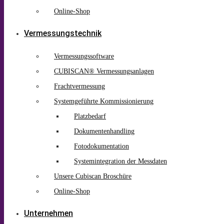
Online-Shop
Vermessungstechnik
Vermessungssoftware
CUBISCAN® Vermessungsanlagen
Frachtvermessung
Systemgeführte Kommissionierung
Platzbedarf
Dokumentenhandling
Fotodokumentation
Systemintegration der Messdaten
Unsere Cubiscan Broschüre
Online-Shop
Unternehmen