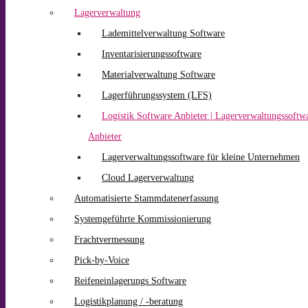
Lagerverwaltung
Lademittelverwaltung Software
Inventarisierungssoftware
Materialverwaltung Software
Lagerführungssystem (LFS)
Logistik Software Anbieter | Lagerverwaltungssoftw
Anbieter
Lagerverwaltungssoftware für kleine Unternehmen
Cloud Lagerverwaltung
Automatisierte Stammdatenerfassung
Systemgeführte Kommissionierung
Frachtvermessung
Pick-by-Voice
Reifeneinlagerungs Software
Logistikplanung / -beratung