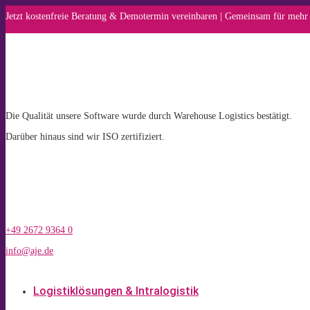
Jetzt kostenfreie Beratung & Demotermin vereinbaren | Gemeinsam für mehr 
Die Qualität unsere Software wurde durch Warehouse Logistics bestätigt.
Darüber hinaus sind wir ISO zertifiziert.
+49 2672 9364 0
info@aje.de
Logistiklösungen & Intralogistik