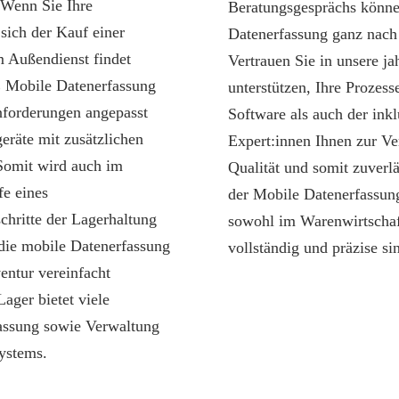
 Wenn Sie Ihre
Beratungsgesprächs können
 sich der Kauf einer
Datenerfassung ganz nach 
 Außendienst findet
Vertrauen Sie in unsere ja
 Mobile Datenerfassung
unterstützen, Ihre Prozess
nforderungen angepasst
Software als auch der ink
eräte mit zusätzlichen
Expert:innen Ihnen zur V
Somit wird auch im
Qualität und somit zuverl
fe eines
der Mobile Datenerfassun
chritte der Lagerhaltung
sowohl im Warenwirtschaf
 die mobile Datenerfassung
vollständig und präzise si
entur vereinfacht
ger bietet viele
fassung sowie Verwaltung
ystems.