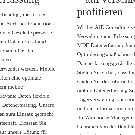
profitieren
benötigt, die für den
en. Auch bei Produktions-
Wir bei AJE Consulting ve
lexe Geschäftsprozesse
Verwaltung und Erfassung
ren Daten erfasst und
MDE Datenerfassung kann a
ionären Ort der
Optimierungsmaßnahme dar
einen
Datenerfassungsgerät die 
verwendet werden. Mobile
Stellen Sie sicher, dass I
aften eine optimale
senden Sie die Informatio
nem mobile
mobile Datenerfassung Sca
levante Daten flexible
Lagerverwaltung, sondern 
 Datenerfassung. Unsere
und die Informationen im
hen zum Einsatz gebracht
Ihr Warehouse Manageme
tschaft. Erfassen Sie
Gebrauch von der flexibl
 auf unsere Lösung für