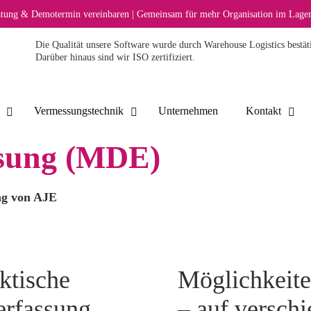
ratung & Demotermin vereinbaren | Gemeinsam für mehr Organisation im Lager
Die Qualität unsere Software wurde durch Warehouse Logistics bestäti
Darüber hinaus sind wir ISO zertifiziert.
Vermessungstechnik
Unternehmen
Kontakt
ssung (MDE)
ng von AJE
ktische
Möglichkeite
erfassung
– auf versch