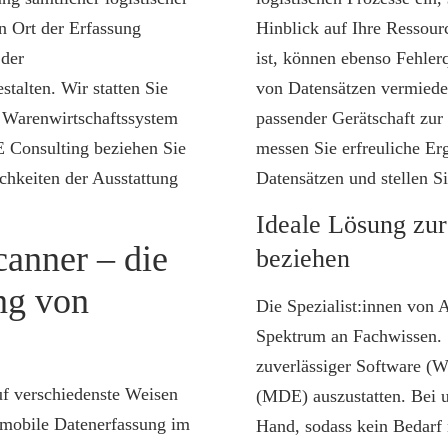
n Ort der Erfassung
Hinblick auf Ihre Ressour
 der
ist, können ebenso Fehle
talten. Wir statten Sie
von Datensätzen vermiede
m Warenwirtschaftssystem
passender Gerätschaft zu
E Consulting beziehen Sie
messen Sie erfreuliche Erg
chkeiten der Ausstattung
Datensätzen und stellen Si
Ideale Lösung zu
anner – die
beziehen
ng von
Die Spezialist:innen von 
Spektrum an Fachwissen. S
zuverlässiger Software (
f verschiedenste Weisen
(MDE) auszustatten. Bei u
 mobile Datenerfassung im
Hand, sodass kein Bedarf