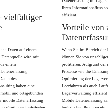
Datenerfassung im Lager.
Ihren Informationsfluss 
 vielfältiger
effizient.
e
Vorteile von
Datenerfass
dene Daten auf einem
Wenn Sie im Bereich der I
 Datenquelle wird mit
können Sie von unzählige
aus einem
profitieren. Aufgrund der
 Datenerfassung
Prozesse wie die Erfassun
 Daten des
Optimierung der Lagerverw
nsulting haben eine
Leerfahrten als auch Lauf
, mobil und ortsgebunden
Lagerverwaltung effizien
er mobile Datenerfassung
Mobile Datenerfassung zahl
ung sämtlicher logistischer
logistischen Prozesse ein, 