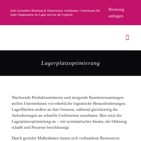
Beratung
Jetzt kostenfreie Beratung & Demotermin vereinbaren | Gemeinsam für
mehr Organisation im Lager und bei der Logistik
anfragen
Lagerplatzoptimierung
Wachsende Produktsortimente und steigende Kundenerwartungen
stellen Unternehmen vor erhebliche logistische Herausforderungen.
Lagerflächen stoßen an ihre Grenzen, während gleichzeitig die
Anforderungen an schnelle Lieferzeiten zunehmen. Hier setzt die
Lagerplatzoptimierung an – ein systematischer Ansatz, der Ordnung
schafft und Prozesse beschleunigt.
Durch gezielte Maßnahmen lassen sich vorhandene Ressourcen