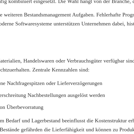
g kombiniert eingesetzt. Die Wahl hängt von der Branche, d
 alle weiteren Bestandsmanagement Aufgaben. Fehlerhafte Pro
oderne Softwaresysteme unterstützen Unternehmen dabei, his
Materialien, Handelswaren oder Verbrauchsgüter verfügbar sin
chtzuerhalten. Zentrale Kennzahlen sind:
ene Nachfragespitzen oder Lieferverzögerungen
terschreitung Nachbestellungen ausgelöst werden
von Überbevorratung
m Bedarf und Lagerbestand beeinflusst die Kostenstruktur er
 Bestände gefährden die Lieferfähigkeit und können zu Produ