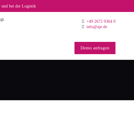
 und bei der Logistik
gt.
+49 2672 9364 0
info@aje.de
Demo anfragen