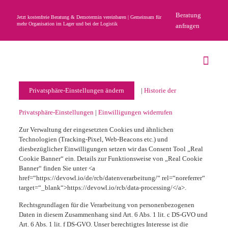
Beratung
Jetzt kostenfreie Beratung & Demotermin vereinbaren | Gemeinsam für
mehr Organisation im Lager und bei der Logistik
anfragen
Privatsphäre-Einstellungen ändern
|
Historie der
Privatsphäre-Einstellungen
|
Einwilligungen widerrufen
Zur Verwaltung der eingesetzten Cookies und ähnlichen
Technologien (Tracking-Pixel, Web-Beacons etc.) und
diesbezüglicher Einwilligungen setzen wir das Consent Tool „Real
Cookie Banner“ ein. Details zur Funktionsweise von „Real Cookie
Banner“ finden Sie unter <a
href=“https://devowl.io/de/rcb/datenverarbeitung/“ rel=“noreferrer“
target=“_blank“>https://devowl.io/rcb/data-processing/</a>.
Rechtsgrundlagen für die Verarbeitung von personenbezogenen
Daten in diesem Zusammenhang sind Art. 6 Abs. 1 lit. c DS-GVO und
Art. 6 Abs. 1 lit. f DS-GVO. Unser berechtigtes Interesse ist die